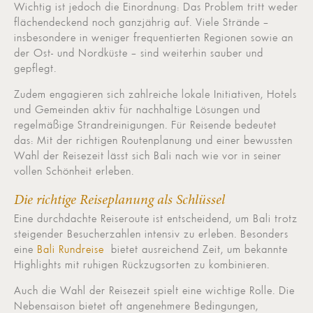
Wichtig ist jedoch die Einordnung: Das Problem tritt weder
flächendeckend noch ganzjährig auf. Viele Strände –
insbesondere in weniger frequentierten Regionen sowie an
der Ost- und Nordküste – sind weiterhin sauber und
gepflegt.
Zudem engagieren sich zahlreiche lokale Initiativen, Hotels
und Gemeinden aktiv für nachhaltige Lösungen und
regelmäßige Strandreinigungen. Für Reisende bedeutet
das: Mit der richtigen Routenplanung und einer bewussten
Wahl der Reisezeit lässt sich Bali nach wie vor in seiner
vollen Schönheit erleben.
Die richtige Reiseplanung als Schlüssel
Eine durchdachte Reiseroute ist entscheidend, um Bali trotz
steigender Besucherzahlen intensiv zu erleben. Besonders
eine
Bali Rundreise
bietet ausreichend Zeit, um bekannte
Highlights mit ruhigen Rückzugsorten zu kombinieren.
Auch die Wahl der Reisezeit spielt eine wichtige Rolle. Die
Nebensaison bietet oft angenehmere Bedingungen,