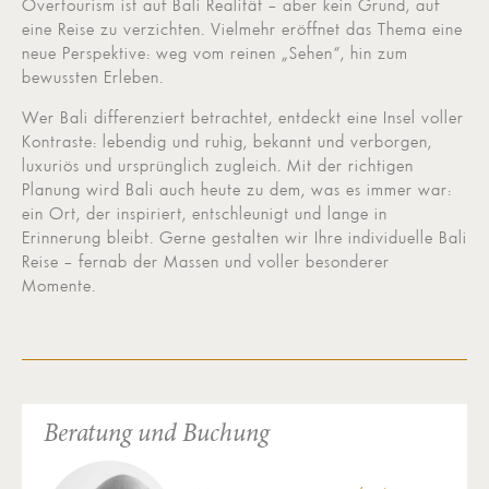
Overtourism ist auf Bali Realität – aber kein Grund, auf
eine Reise zu verzichten. Vielmehr eröffnet das Thema eine
neue Perspektive: weg vom reinen „Sehen“, hin zum
bewussten Erleben.
Wer Bali differenziert betrachtet, entdeckt eine Insel voller
Kontraste: lebendig und ruhig, bekannt und verborgen,
luxuriös und ursprünglich zugleich. Mit der richtigen
Planung wird Bali auch heute zu dem, was es immer war:
ein Ort, der inspiriert, entschleunigt und lange in
Erinnerung bleibt. Gerne gestalten wir Ihre individuelle Bali
Reise – fernab der Massen und voller besonderer
Momente.
Beratung und Buchung