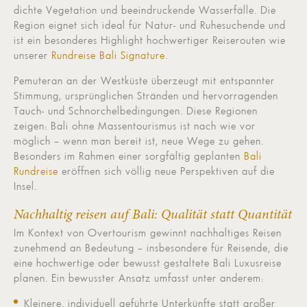
dichte Vegetation und beeindruckende Wasserfälle. Die
Region eignet sich ideal für Natur- und Ruhesuchende und
ist ein besonderes Highlight hochwertiger Reiserouten wie
unserer
Rundreise Bali Signature.
Pemuteran an der Westküste überzeugt mit entspannter
Stimmung, ursprünglichen Stränden und hervorragenden
Tauch- und Schnorchelbedingungen. Diese Regionen
zeigen: Bali ohne Massentourismus ist nach wie vor
möglich – wenn man bereit ist, neue Wege zu gehen.
Besonders im Rahmen einer sorgfältig geplanten
Bali
Rundreise
eröffnen sich völlig neue Perspektiven auf die
Insel.
Nachhaltig reisen auf Bali: Qualität statt Quantität
Im Kontext von Overtourism gewinnt nachhaltiges Reisen
zunehmend an Bedeutung – insbesondere für Reisende, die
eine hochwertige oder bewusst gestaltete Bali Luxusreise
planen. Ein bewusster Ansatz umfasst unter anderem:
Kleinere, individuell geführte Unterkünfte statt großer