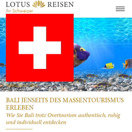
Ihr Schweizer
Asien-Spezialist
BALI JENSEITS DES MASSENTOURISMUS
ERLEBEN
Wie Sie Bali trotz Overtourism authentisch, ruhig
und individuell entdecken