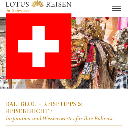
Ihr Schweizer
Asien-Spezialist
BALI BLOG – REISETIPPS &
REISEBERICHTE
Inspiration und Wissenswertes für Ihre Balireise