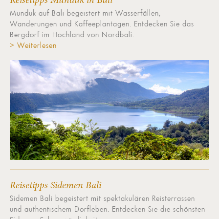
Reisetipps Munduk in Bali
Munduk auf Bali begeistert mit Wasserfällen,
Wanderungen und Kaffeeplantagen. Entdecken Sie das
Bergdorf im Hochland von Nordbali.
> Weiterlesen
Reisetipps Sidemen Bali
Sidemen Bali begeistert mit spektakulären Reisterrassen
und authentischem Dorfleben. Entdecken Sie die schönsten