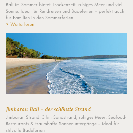
Bali im Sommer bietet Trockenzeit, ruhiges Meer und viel
Sonne. Ideal für Rundreisen und Badeferien – perfekt auch
für Familien in den Sommerferien.
> Weiterlesen
Jimbaran Bali – der schönste Strand
Jimbaran Strand: 3 km Sandstrand, ruhiges Meer, Seafood-
Restaurants & traumhafte Sonnenuntergänge – ideal für
stilvolle Badeferien