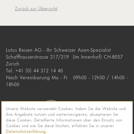
Zurück zur Übersicht
Lotus Reisen AG - Ihr Schweizer Asien-Spezialist
Schaffhauserstrasse 217/219 (Im Innenhof) CH-8057
Zürich
Tel. +41 (0) 44 312 14 40
Nach Vereinbarung Mo - Fr 09h00 - 12h00 / 14h00 -
18h00
Unsere Website verwendet Cookies. Indem Sie die Website und
ihre Angebote nutzen und weiternavigieren, akzeptieren Sie
diese Cookies. Detaillierte Informationen über den Einsatz von
Cookies und wie Sie diese löschen, erfahren Sie in unserer
Datenschutzerklärung
.