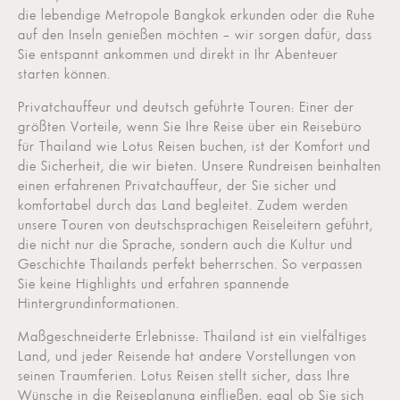
die lebendige Metropole Bangkok erkunden oder die Ruhe
auf den Inseln genießen möchten – wir sorgen dafür, dass
Sie entspannt ankommen und direkt in Ihr Abenteuer
starten können.
Privatchauffeur und deutsch geführte Touren: Einer der
größten Vorteile, wenn Sie Ihre Reise über ein Reisebüro
für Thailand wie Lotus Reisen buchen, ist der Komfort und
die Sicherheit, die wir bieten. Unsere Rundreisen beinhalten
einen erfahrenen Privatchauffeur, der Sie sicher und
komfortabel durch das Land begleitet. Zudem werden
unsere Touren von deutschsprachigen Reiseleitern geführt,
die nicht nur die Sprache, sondern auch die Kultur und
Geschichte Thailands perfekt beherrschen. So verpassen
Sie keine Highlights und erfahren spannende
Hintergrundinformationen.
Maßgeschneiderte Erlebnisse: Thailand ist ein vielfältiges
Land, und jeder Reisende hat andere Vorstellungen von
seinen Traumferien. Lotus Reisen stellt sicher, dass Ihre
Wünsche in die Reiseplanung einfließen, egal ob Sie sich