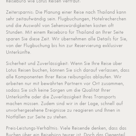
Reisebüro wie Lotus Reisen vertraut:
Zeitersparnis: Die Planung einer Reise nach Thailand kann
sehr zeitaufwändig sein. Flugbuchungen, Hotelrecherchen
und die Auswahl von Sehenswürdigkeiten kosten oft
Stunden. Mit einem Reisebüro für Thailand an Ihrer Seite
sparen Sie diese Zeit. Wir übernehmen alle Details für Sie,
von der Flugbuchung bis hin zur Reservierung exklusiver
Unterkünfte.
Sicherheit und Zuverlässigkeit: Wenn Sie Ihre Reise über
Lotus Reisen buchen, können Sie sich darauf verlassen, dass
alle Komponenten Ihrer Reise reibungslos ablaufen. Wir
arbeiten nur mit bewährten Partnern vor Ort zusammen,
sodass Sie sich keine Sorgen um die Qualität Ihrer
Unterkünfte oder die Zuverlässigkeit Ihres Transports
machen müssen. Zudem sind wir in der Lage, schnell auf
unvorhergesehene Ereignisse zu reagieren und Ihnen in
Notfällen zur Seite zu stehen.
Preis-Leistungs-Verhältnis: Viele Reisende denken, dass das
Buchen über ein Reisebüro teurer ist. Doch das Gegenteil