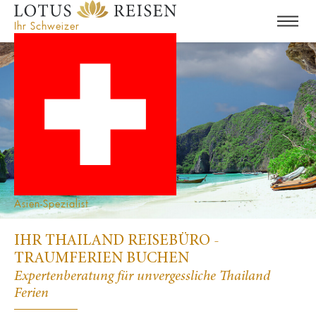
Ihr Schweizer
Asien-Spezialist
IHR THAILAND REISEBÜRO -
TRAUMFERIEN BUCHEN
Expertenberatung für unvergessliche Thailand
Ferien