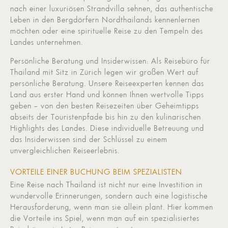
nach einer luxuriösen Strandvilla sehnen, das authentische
Leben in den Bergdörfern Nordthailands kennenlernen
möchten oder eine spirituelle Reise zu den Tempeln des
Landes unternehmen.
Persönliche Beratung und Insiderwissen: Als Reisebüro für
Thailand mit Sitz in Zürich legen wir großen Wert auf
persönliche Beratung. Unsere Reiseexperten kennen das
Land aus erster Hand und können Ihnen wertvolle Tipps
geben – von den besten Reisezeiten über Geheimtipps
abseits der Touristenpfade bis hin zu den kulinarischen
Highlights des Landes. Diese individuelle Betreuung und
das Insiderwissen sind der Schlüssel zu einem
unvergleichlichen Reiseerlebnis.
VORTEILE EINER BUCHUNG BEIM SPEZIALISTEN
Eine Reise nach Thailand ist nicht nur eine Investition in
wundervolle Erinnerungen, sondern auch eine logistische
Herausforderung, wenn man sie allein plant. Hier kommen
die Vorteile ins Spiel, wenn man auf ein spezialisiertes