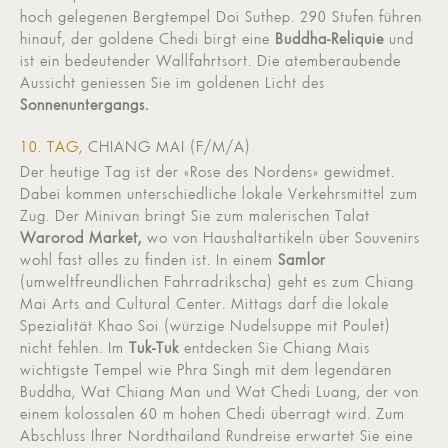
hoch gelegenen Bergtempel Doi Suthep. 290 Stufen führen
hinauf, der goldene Chedi birgt eine
Buddha-Reliquie
und
ist ein bedeutender Wallfahrtsort. Die atemberaubende
Aussicht geniessen Sie im goldenen Licht des
Sonnenuntergangs.
10. TAG,
CHIANG MAI (F/M/A)
Der heutige Tag ist der «Rose des Nordens» gewidmet.
Dabei kommen unterschiedliche lokale Verkehrsmittel zum
Zug. Der Minivan bringt Sie zum malerischen Talat
Warorod Market,
wo von Haushaltartikeln über Souvenirs
wohl fast alles zu finden ist. In einem
Samlor
(umweltfreundlichen Fahrradrikscha) geht es zum Chiang
Mai Arts and Cultural Center. Mittags darf die lokale
Spezialität Khao Soi (würzige Nudelsuppe mit Poulet)
nicht fehlen. Im
Tuk-Tuk
entdecken Sie Chiang Mais
wichtigste Tempel wie Phra Singh mit dem legendären
Buddha, Wat Chiang Man und Wat Chedi Luang, der von
einem kolossalen 60 m hohen Chedi überragt wird. Zum
Abschluss Ihrer Nordthailand Rundreise erwartet Sie eine