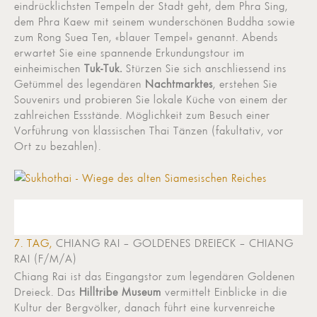
eindrücklichsten Tempeln der Stadt geht, dem Phra Sing,
dem Phra Kaew mit seinem wunderschönen Buddha sowie
zum Rong Suea Ten, «blauer Tempel» genannt. Abends
erwartet Sie eine spannende Erkundungstour im
einheimischen
Tuk-Tuk.
Stürzen Sie sich anschliessend ins
Getümmel des legendären
Nachtmarktes
, erstehen Sie
Souvenirs und probieren Sie lokale Küche von einem der
zahlreichen Essstände. Möglichkeit zum Besuch einer
Vorführung von klassischen Thai Tänzen (fakultativ, vor
Ort zu bezahlen).
7. TAG,
CHIANG RAI – GOLDENES DREIECK – CHIANG
RAI (F/M/A)
Chiang Rai ist das Eingangstor zum legendären Goldenen
Dreieck. Das
Hilltribe Museum
vermittelt Einblicke in die
Kultur der Bergvölker, danach führt eine kurvenreiche