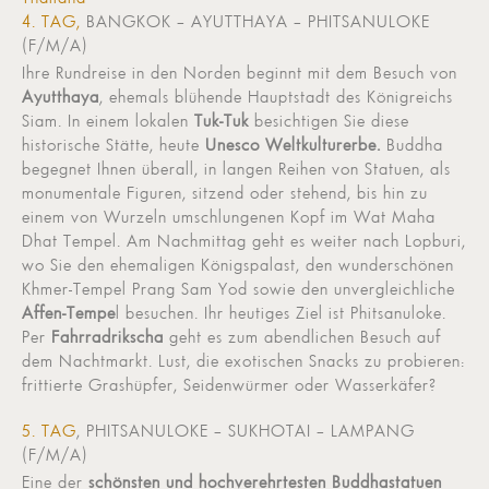
4. TAG,
BANGKOK – AYUTTHAYA – PHITSANULOKE
(F/M/A)
Ihre Rundreise in den Norden beginnt mit dem Besuch von
Ayutthaya
, ehemals blühende Hauptstadt des Königreichs
Siam. In einem lokalen
Tuk-Tuk
besichtigen Sie diese
historische Stätte, heute
Unesco Weltkulturerbe.
Buddha
begegnet Ihnen überall, in langen Reihen von Statuen, als
monumentale Figuren, sitzend oder stehend, bis hin zu
einem von Wurzeln umschlungenen Kopf im Wat Maha
Dhat Tempel. Am Nachmittag geht es weiter nach Lopburi,
wo Sie den ehemaligen Königspalast, den wunderschönen
Khmer-Tempel Prang Sam Yod sowie den unvergleichliche
Affen-Tempe
l besuchen. Ihr heutiges Ziel ist Phitsanuloke.
Per
Fahrradrikscha
geht es zum abendlichen Besuch auf
dem Nachtmarkt. Lust, die exotischen Snacks zu probieren:
frittierte Grashüpfer, Seidenwürmer oder Wasserkäfer?
5. TAG
, PHITSANULOKE – SUKHOTAI – LAMPANG
(F/M/A)
Eine der
schönsten und hochverehrtesten Buddhastatuen