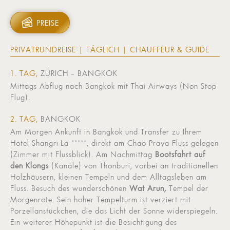
PREISE
PRIVATRUNDREISE | TÄGLICH | CHAUFFEUR & GUIDE
1. TAG,
ZÜRICH – BANGKOK
Mittags Abflug nach Bangkok mit Thai Airways (Non Stop
Flug).
2. TAG,
BANGKOK
Am Morgen Ankunft in Bangkok und Transfer zu Ihrem
Hotel Shangri-La *****, direkt am Chao Praya Fluss gelegen
(Zimmer mit Flussblick). Am Nachmittag
Bootsfahrt auf
den Klongs
(Kanäle) von Thonburi, vorbei an traditionellen
Holzhäusern, kleinen Tempeln und dem Alltagsleben am
Fluss. Besuch des wunderschönen
Wat Arun,
Tempel der
Morgenröte. Sein hoher Tempelturm ist verziert mit
Porzellanstückchen, die das Licht der Sonne widerspiegeln.
Ein weiterer Höhepunkt ist die Besichtigung des