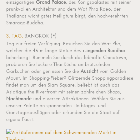
einzigartigen
Grand Palace
, des Königspalastes mit seiner
prunkvollen Architektur und dem Wat Phra Kaeo, der
Thailands wichtigstes Heiligtum birgt, den hochverehrten
Smaragd-Buddha.
3. TAG,
BANGKOK (F)
Tag zur freien Verfügung. Besuchen Sie den Wat Pho,
welcher die 46 m lange Statue des
«Liegenden Buddha»
beherbergt. Bummeln Sie durch das lebhafte Chinatown,
probieren Sie leckere Thai-Küche an brutzelnden
Garküchen oder geniessen Sie die
Aussicht
vom Golden
Mount. Im Shopping-Fieber? Glitzernde Shoppingparadiese
findet man um den Siam Square, beliebt ist auch das
Asiatique the Riverfront mit seinen zahlreichen Shops,
Nachtmarkt
und diversen Attraktionen. Wählen Sie aus
unserer Palette an spannenden Halbtages- und
Ganztagesausflügen oder erkunden Sie die Stadt auf
eigene Faust.