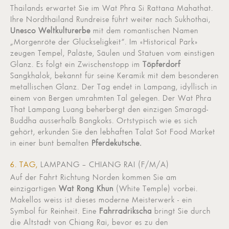
Thailands erwartet Sie im Wat Phra Si Rattana Mahathat.
Ihre Nordthailand Rundreise führt weiter nach Sukhothai,
Unesco Weltkulturerbe
mit dem romantischen Namen
„Morgenröte der Glückseligkeit“. Im «Historical Park»
zeugen Tempel, Paläste, Säulen und Statuen vom einstigen
Glanz. Es folgt ein Zwischenstopp im
Töpferdorf
Sangkhalok, bekannt für seine Keramik mit dem besonderen
metallischen Glanz. Der Tag endet in Lampang, idyllisch in
einem von Bergen umrahmten Tal gelegen. Der Wat Phra
That Lampang Luang beherbergt den einzigen Smaragd-
Buddha ausserhalb Bangkoks. Ortstypisch wie es sich
gehört, erkunden Sie den lebhaften Talat Sot Food Market
in einer bunt bemalten
Pferdekutsche.
6. TAG,
LAMPANG – CHIANG RAI (F/M/A)
Auf der Fahrt Richtung Norden kommen Sie am
einzigartigen
Wat Rong Khun
(White Temple) vorbei.
Makellos weiss ist dieses moderne Meisterwerk - ein
Symbol für Reinheit. Eine
Fahrradrikscha
bringt Sie durch
die Altstadt von Chiang Rai, bevor es zu den