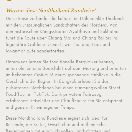
Warum diese Nordthailand Rundreise?
Diese Reise verbindet die kulturellen Höhepunkte Thailands
mit den ursprünglichen Landschaften des Nordens. Von
den historischen Königsstädten Ayutthaya und Sukhothai
führt die Route über Chiang Mai und Chiang Rai bis ins
legendäre Goldene Dreieck, wo Thailand, Laos und
Myanmar aufeinandertreffen.
Unterwegs lernen Sie traditionelle Bergvölker kennen,
unternehmen eine Bootsfahrt auf dem Mekong und erhalten
im bekannten Opium Museum spannende Einblicke in die
Geschichte der Region. In Bangkok erleben Sie das
pulsierende Nachtleben bei einer stimmungsvollen Street-
Food-Tour im Tuk-Tuk. Dank privatem Fahrzeug,
erfahrenem Reiseleiter und Chauffeur reisen Sie entspannt
und ganz in Ihrem eigenen Tempo.
Diese Nordthailand Rundreise eignet sich ideal für
Reisende, die Kultur, Geschichte und authentische
Begegnungen mit eindrucksvollen Landschaften und