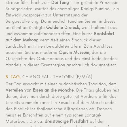
Strasse führt hoch zum
Doi Tung
. Hier gründete Prinzessin
Srinagarindra, Mutter des ehemaligen Königs Bumipol, ein
Entwicklungsprojekt zur Unterstützung der
Bergbevölkerung. Dann endlich tauchen Sie ein in dieses
berühmt-berüchtigte
Goldene Dreieck,
wo Thailand, Laos
und Myanmar aufeinandertreffen. Eine kurze
Bootsfahrt
auf dem Mekong
vermittelt einen Eindruck dieser
Landschaft mit ihren bewaldeten Ufern. Zum Abschluss
besuchen Sie das moderne
Opium Museum,
das die
Geschichte des Opiumanbaus und des einst bedeutenden
Handels in dieser Grenzregion anschaulich dokumentiert.
8. TAG,
CHIANG RAI – THATORN (F/M/A)
Der Tag erwacht mit einer buddhistischen Tradition, dem
Verteilen von Essen an die Mönche
. Die Thais glauben fest
daran, dass man durch diese gute Tat Verdienste für das
Jenseits sammeln kann. Ein Besuch auf dem Markt rundet
den Einblick ins thailändische Alltagsleben ab. Danach
heisst es Einschiffen auf einem typischen Longtail-
Motorboot. Die ca.
dreistündige Flussfahrt
auf dem