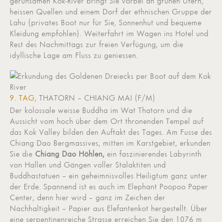
geruhsamen Kok-River bringt Sie vorbei an grünen Ufern,
heissen Quellen und einem Dorf der ethnischen Gruppe der
Lahu (privates Boot nur für Sie, Sonnenhut und bequeme
Kleidung empfohlen). Weiterfahrt im Wagen ins Hotel und
Rest des Nachmittags zur freien Verfügung, um die
idyllische Lage am Fluss zu geniessen.
9. TAG
, THATORN – CHIANG MAI (F/M)
Der kolossale weisse Buddha im Wat Thatorn und die
Aussicht vom hoch über dem Ort thronenden Tempel auf
das Kok Valley bilden den Auftakt des Tages. Am Fusse des
Chiang Dao Bergmassives, mitten im Karstgebiet, erkunden
Sie die
Chiang Dao Höhlen,
ein faszinierendes Labyrinth
von Hallen und Gängen voller Stalaktiten und
Buddhastatuen – ein geheimnisvolles Heiligtum ganz unter
der Erde. Spannend ist es auch im Elephant Poopoo Paper
Center, denn hier wird – ganz im Zeichen der
Nachhaltigkeit – Papier aus Elefantenkot hergestellt. Über
eine serpentinenreiche Strasse erreichen Sie den 1076 m