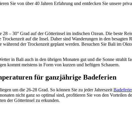
fitieren Sie von über 40 Jahren Erfahrung und entdecken Sie unsere priv
28 – 30° Grad auf der Götterinsel im indischen Ozean. Die beste Reise
e Trockenzeit auf die Insel. Daher sind Wanderungen in den besagten R
ne während der Trockenzeit geplant werden. Besuchen Sie Bali im Okto
 Wetter in Bali auch in den übrigen Monaten gut und die Sonne strahlt f
 Regen kommt meistens in Form von kurzen und heftigen Schauern.
mperaturen für ganzjährige Badeferien
 liegen um die 26-28 Grad. So können Sie zu jeder Jahreszeit
Badeferie
aten nicht ganz so optimal sind, profitieren Sie von den Vorteilen d
tten der Götterinsel zu erkunden.